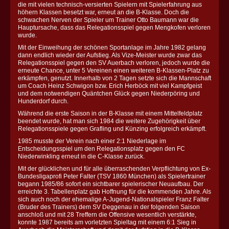
die mit vielen technisch-versierten Spielern mit Spielerfahrung aus
höhern Klassen besetzt war, erneut an die B-Klasse. Doch die
schwachen Nerven der Spieler um Trainer Otto Baumann war die
Hauptursache, dass das Relegationsspiel gegen Mengkofen verloren
wurde.
Mit der Einweihung der schönen Sportanlage im Jahre 1982 gelang
dann endlich wieder der Aufstieg. Als Vize-Meister wurde zwar das
Relegationsspiel gegen den SV Auerbach verloren, jedoch wurde die
erneute Chance, unter 5 Vereinen einen weiteren B-Klassen-Platz zu
erkämpfen, genutzt. Innerhalb von 2 Tagen setzte sich die Mannschaft
um Coach Heinz Schwigon bzw. Erich Herböck mit viel Kampfgeist
und dem notwendigen Quäntchen Glück gegen Niederpöring und
Hunderdorf durch.
Während die erste Saison in der B-Klasse mit einem Mittelfeldplatz
beendet wurde, hat man sich 1984 die weitere Zugehörigkeit über
Relegationsspiele gegen Grafling und Künzing erfolgreich erkämpft.
1985 musste der Verein nach einer 2:1 Niederlage im
Entscheidungsspiel um den Relegationsplatz gegen den FC
Niederwinkling erneut in die C-Klasse zurück.
Mit der glücklichen und für alle überraschenden Verpflichtung von Ex-
Bundesligaprofi Peter Falter (TSV 1860 München) als Spielertrainer
begann 1985/86 sofort ein sichtbarer spielerischer Neuaufbau. Der
erreichte 3. Tabellenplatz gab Hoffnung für die kommenden Jahre. Als
sich auch noch der ehemalige A-Jugend-Nationalspieler Franz Falter
(Bruder des Trainers) dem SV Deggenau in der folgenden Saison
anschloß und mit 28 Treffern die Offensive wesentlich verstärkte,
konnte 1987 bereits am vorletzten Spieltag mit einem 6:1 Sieg in