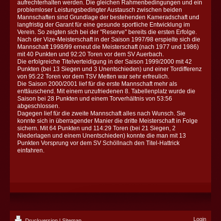
aufrechterhalten werden. Die gleichen Rahmenbedingungen und ein
problemloser Leistungsbedingter Austausch zwischen beiden
Mannschaften sind Grundlage der bestehenden Kameradschaft und
langfristig der Garant für eine gesunde sportliche Entwicklung im
Verein. So zeigten sich bei der "Reserve" bereits die ersten Erfolge.
Nach der Vize-Meisterschaft in der Saison 1997/98 erspielte sich die
Mannschaft 1998/99 erneut die Meisterschaft (nach 1977 und 1986)
mit 40 Punkten und 92:20 Toren vor dem SV Auerbach.
Die erfolgreiche Titelverteidigung in der Saison 1999/2000 mit 42
Punkten (bei 13 Siegen und 3 Unentschieden) und einer Tordifferenz
von 95:22 Toren vor dem TSV Metten war sehr erfreulich.
Die Saison 2000/2001 lief für die erste Mannschaft mehr als
enttäuschend. Mit einem unzufriedenen 8. Tabellenplatz wurde die
Saison bei 28 Punkten und einem Torverhältnis von 53:56
abgeschlossen.
Dagegen lief für die zweite Mannschaft alles nach Wunsch. Sie
konnte sich in überragender Manier die dritte Meisterschaft in Folge
sichern. Mit 64 Punkten und 114:29 Toren (bei 21 Siegen, 2
Niederlagen und einem Unentschieden) konnte die man mit 13
Punkten Vorsprung vor dem SV Schöllnach den Titel-Hattrick
einfahren.
Login
Druckversion
|
Sitemap