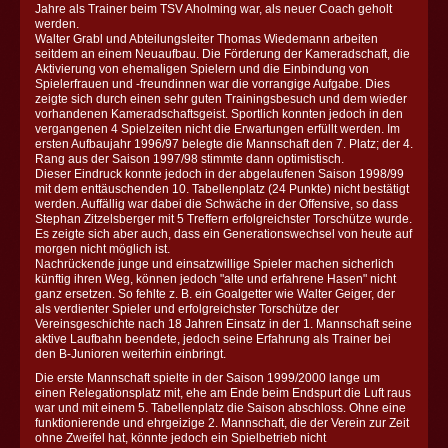
Jahre als Trainer beim TSV Aholming war, als neuer Coach geholt
werden.
Walter Grabl und Abteilungsleiter Thomas Wiedemann arbeiten
seitdem an einem Neuaufbau. Die Förderung der Kameradschaft, die
Aktivierung von ehemaligen Spielern und die Einbindung von
Spielerfrauen und -freundinnen war die vorrangige Aufgabe. Dies
zeigte sich durch einen sehr guten Trainingsbesuch und dem wieder
vorhandenen Kameradschaftsgeist. Sportlich konnten jedoch in den
vergangenen 4 Spielzeiten nicht die Erwartungen erfüllt werden. Im
ersten Aufbaujahr 1996/97 belegte die Mannschaft den 7. Platz; der 4.
Rang aus der Saison 1997/98 stimmte dann optimistisch.
Dieser Eindruck konnte jedoch in der abgelaufenen Saison 1998/99
mit dem enttäuschenden 10. Tabellenplatz (24 Punkte) nicht bestätigt
werden. Auffällig war dabei die Schwäche in der Offensive, so dass
Stephan Zitzelsberger mit 5 Treffern erfolgreichster Torschütze wurde.
Es zeigte sich aber auch, dass ein Generationswechsel von heute auf
morgen nicht möglich ist.
Nachrückende junge und einsatzwillige Spieler machen sicherlich
künftig ihren Weg, können jedoch "alte und erfahrene Hasen" nicht
ganz ersetzen. So fehlte z. B. ein Goalgetter wie Walter Geiger, der
als verdienter Spieler und erfolgreichster Torschütze der
Vereinsgeschichte nach 18 Jahren Einsatz in der 1. Mannschaft seine
aktive Laufbahn beendete, jedoch seine Erfahrung als Trainer bei
den B-Junioren weiterhin einbringt.
Die erste Mannschaft spielte in der Saison 1999/2000 lange um
einen Relegationsplatz mit, ehe am Ende beim Endspurt die Luft raus
war und mit einem 5. Tabellenplatz die Saison abschloss. Ohne eine
funktionierende und ehrgeizige 2. Mannschaft, die der Verein zur Zeit
ohne Zweifel hat, könnte jedoch ein Spielbetrieb nicht