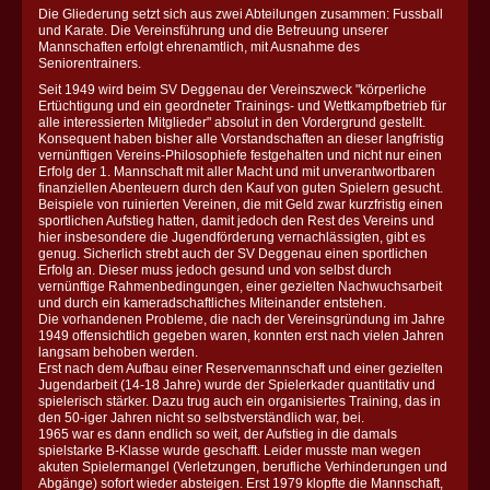
Die Gliederung setzt sich aus zwei Abteilungen zusammen: Fussball
und Karate. Die Vereinsführung und die Betreuung unserer
Mannschaften erfolgt ehrenamtlich, mit Ausnahme des
Seniorentrainers.
Seit 1949 wird beim SV Deggenau der Vereinszweck "körperliche
Ertüchtigung und ein geordneter Trainings- und Wettkampfbetrieb für
alle interessierten Mitglieder" absolut in den Vordergrund gestellt.
Konsequent haben bisher alle Vorstandschaften an dieser langfristig
vernünftigen Vereins-Philosophiefe festgehalten und nicht nur einen
Erfolg der 1. Mannschaft mit aller Macht und mit unverantwortbaren
finanziellen Abenteuern durch den Kauf von guten Spielern gesucht.
Beispiele von ruinierten Vereinen, die mit Geld zwar kurzfristig einen
sportlichen Aufstieg hatten, damit jedoch den Rest des Vereins und
hier insbesondere die Jugendförderung vernachlässigten, gibt es
genug. Sicherlich strebt auch der SV Deggenau einen sportlichen
Erfolg an. Dieser muss jedoch gesund und von selbst durch
vernünftige Rahmenbedingungen, einer gezielten Nachwuchsarbeit
und durch ein kameradschaftliches Miteinander entstehen.
Die vorhandenen Probleme, die nach der Vereinsgründung im Jahre
1949 offensichtlich gegeben waren, konnten erst nach vielen Jahren
langsam behoben werden.
Erst nach dem Aufbau einer Reservemannschaft und einer gezielten
Jugendarbeit (14-18 Jahre) wurde der Spielerkader quantitativ und
spielerisch stärker. Dazu trug auch ein organisiertes Training, das in
den 50-iger Jahren nicht so selbstverständlich war, bei.
1965 war es dann endlich so weit, der Aufstieg in die damals
spielstarke B-Klasse wurde geschafft. Leider musste man wegen
akuten Spielermangel (Verletzungen, berufliche Verhinderungen und
Abgänge) sofort wieder absteigen. Erst 1979 klopfte die Mannschaft,