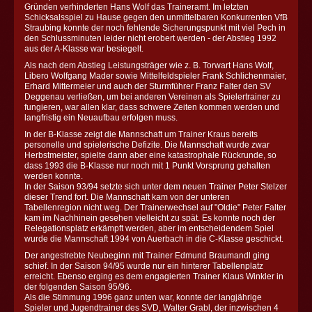
Gründen verhinderten Hans Wolf das Traineramt. Im letzten
Schicksalsspiel zu Hause gegen den unmittelbaren Konkurrenten VfB
Straubing konnte der noch fehlende Sicherungspunkt mit viel Pech in
den Schlussminuten leider nicht erobert werden - der Abstieg 1992
aus der A-Klasse war besiegelt.
Als nach dem Abstieg Leistungsträger wie z. B. Torwart Hans Wolf,
Libero Wolfgang Mader sowie Mittelfeldspieler Frank Schlichenmaier,
Erhard Mittermeier und auch der Sturmführer Franz Falter den SV
Deggenau verließen, um bei anderen Vereinen als Spielertrainer zu
fungieren, war allen klar, dass schwere Zeiten kommen werden und
langfristig ein Neuaufbau erfolgen muss.
In der B-Klasse zeigt die Mannschaft um Trainer Kraus bereits
personelle und spielerische Defizite. Die Mannschaft wurde zwar
Herbstmeister, spielte dann aber eine katastrophale Rückrunde, so
dass 1993 die B-Klasse nur noch mit 1 Punkt Vorsprung gehalten
werden konnte.
In der Saison 93/94 setzte sich unter dem neuen Trainer Peter Stelzer
dieser Trend fort. Die Mannschaft kam von der unteren
Tabellenregion nicht weg. Der Trainerwechsel auf "Oldie" Peter Falter
kam im Nachhinein gesehen vielleicht zu spät. Es konnte noch der
Relegationsplatz erkämpft werden, aber im entscheidendem Spiel
wurde die Mannschaft 1994 von Auerbach in die C-Klasse geschickt.
Der angestrebte Neubeginn mit Trainer Edmund Braumandl ging
schief. In der Saison 94/95 wurde nur ein hinterer Tabellenplatz
erreicht. Ebenso erging es dem engagierten Trainer Klaus Winkler in
der folgenden Saison 95/96.
Als die Stimmung 1996 ganz unten war, konnte der langjährige
Spieler und Jugendtrainer des SVD, Walter Grabl, der inzwischen 4