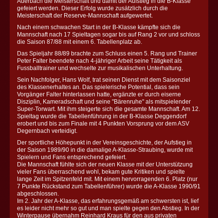
Auerbach die Meisterschaft und damit der Aufstieg in die B-Klasse
gefeiert werden. Dieser Erfolg wurde zusätzlich durch die
Meisterschaft der Reserve-Mannschaft aufgewertet.
Nach einem schwachen Start in der B-Klasse kämpfte sich die
Mannschaft nach 17 Spieltagen sogar bis auf Rang 2 vor und schloss
die Saison 87/88 mit einem 6. Tabellenplatz ab.
Das Spieljahr 88/89 brachte zum Schluss einen 5. Rang und Trainer
Peter Falter beendete nach 4-jähriger Arbeit seine Tätigkeit als
Fussballtrainer und wechselte zur musikalischen Unterhaltung.
Sein Nachfolger, Hans Wolf, trat seinen Dienst mit dem Saisonziel
des Klassenerhaltes an. Das spielerische Potential, dass sein
Vorgänger Falter hinterlassen hatte, ergänzte er durch eiserne
Disziplin, Kameradschaft und seine "Bärenruhe" als mitspielender
Super-Torwart. Mit ihm steigerte sich die gesamte Mannschaft. Am 12.
Spieltag wurde die Tabellenführung in der B-Klasse Deggendorf
erobert und bis zum Finale mit 4 Punkten Vorsprung vor dem ASV
Degernbach verteidigt.
Der sportliche Höhepunkt in der Vereinsgeschichte, der Aufstieg in
der Saison 1989/90 in die damalige A-Klasse-Straubing, wurde mit
Spielern und Fans entsprechend gefeiert.
Die Mannschaft fühlte sich der neuen Klasse mit der Unterstützung
vieler Fans überraschend wohl, bekam gute Kritiken und spielte
lange Zeit im Spitzenfeld mit. Mit einem hervorragenden 6. Platz (nur
7 Punkte Rückstand zum Tabellenführer) wurde die A-Klasse 1990/91
abgeschlossen.
Im 2. Jahr der A-Klasse, das erfahrungsgemäß am schwersten ist, lief
es leider nicht mehr so gut und man spielte gegen den Abstieg. In der
Winterpause übernahm Reinhard Kraus für den aus privaten